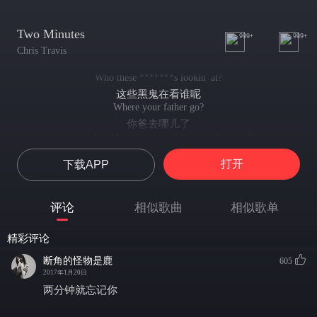
Two Minutes
999+
999+
Chris Travis
Who these *******s lookin' at?
这些黑鬼在看谁呢
Where your father go?
你爸去哪儿了
Leave your head hanging down like some baggy clothes
把你的头垂下来 就像一些松松垮垮的衣服
打开
下载APP
I drop a bomb right on my juice now I can't talk no more
我把一个炸弹直接扔到我的果汁里 现在 我不能再说话了
I'll drop a bomb up on your crew and watch them all explode
评论
相似歌曲
相似歌单
我会朝你的手下扔个炸弹 并且看着他们全部炸飞
Them big nice, yes we get 'em by the overload
精彩评论
不要太友好 是的 我们超载得到他们
And if there's trouble coming, ******* we hit an over-cold*
断角的怪物是鹿
605
如果有麻烦找上门 碧池 我们打了个冷战
2017年1月20日
I'm saying *******t only smart *******s can decode
两分钟就忘记你
我要说的是 他妈的 只有聪明的黑鬼才能理解
And if you're stupid then your IQ don't meet this song