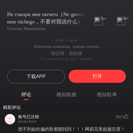
Не говори мне ничего（Ne govori
10w+
999+
mne nichego，不要对我说什么）
Отпетые Мошенники
作词 : Гарик
Помнишь-помнишь, знаешь-знаешь
你记得，你知道
Ты со мной как снег летаешь
你我一起飞，象雪在飘
Легко, светло, так нежно
打开
下载APP
如此温柔、明亮又轻快
Как океан безбрежный
如无边无际的大海
评论
相似歌曲
相似歌单
Веришь-веришь, таешь-таешь
你相信，你消融
精彩评论
Поцелуем вновь обманешь
你又用亲吻把我哄
账号已注销
3915
Рука теплом твоим
2015年1月25日
你温暖的手(指向太阳)起
想不到如此偏的歌都能找到！！！网易完美超越百度！