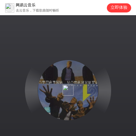
网易云音乐
立即体验
去云音乐，下载歌曲随时畅听