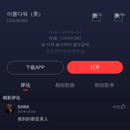
아름다워（美）
1w+
999+
CHANGMO
作词 : CHANGMO
作曲 : CHANGMO
널 이제 놓아줘야 될것같애
现在我应该会放你走
의미없는 날짜를 셀것같애
无趣的日子我过得也十分煎熬
打开
下载APP
내 손이 아닌 꽃이 무대인 나비
我的手 不是花朵 是舞台上的蝴蝶
다시 날갯짓 하길
评论
相似歌曲
相似歌单
再次张开双臂
이제는 bye bay
精彩评论
现在 bye bay
나에게는 크리스탈
BJ0RK
4732
送给我的水晶
2017年1月12日
혹은 별과 비슷한
推到的都是美人
或许是星辰
빛을가진 diamond