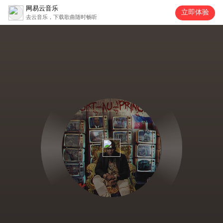
网易云音乐
立即体验
去云音乐，下载歌曲随时畅听