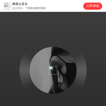
网易云音乐
立即体验
去云音乐，下载歌曲随时畅听