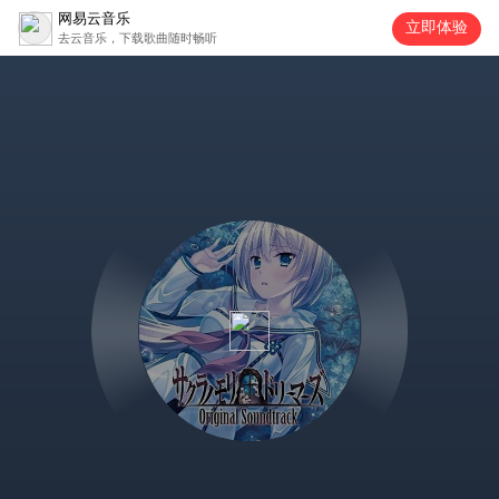
网易云音乐
立即体验
去云音乐，下载歌曲随时畅听