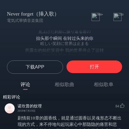
Never forget（挿入歌）
999+
230
電気式華憐音楽集団
見上げた刹那に振り返る君の
抬头那个瞬间 在转过头来的你
眩しい笑顔に世界は止まる
所露出的灿烂笑容中 我的世界停止了运转
夢で見た景色曖昧な記憶
剩下的只有梦中的场景与模糊的记忆
打开
下载APP
何処にいても僕を守ってくれた
无论什么时候都守护着我
水の上で踊るそう蜃気楼のように
评论
相似歌曲
相似歌单
在水面上的起舞 如同海市蜃楼一般
花火のような脆く儚い一瞬の夢の中で生きていた
精彩评论
如烟花般转瞬即逝的梦境中继续活着
誰も知らない僕と君だけ二人の世界の果て
诺坎普的纹理
84
直到到达这片只有我们两个人的世界的尽头
2019年7月19日
柔らかい薫り透き通る声と
剧情前10章的圆香线，就是通过圆香以灵魂形态不断出
柔软的香气与清澈的声音
现的方式，来不停地勾起玩家心中那隐隐的痛苦和悲
優しい温もり細い指先