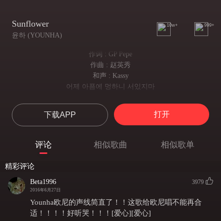
Sunflower
10w+
999+
윤하 (YOUNHA)
作词 : GP Pepe
作曲 : 赵英秀
和声 : Kassy
어제 아픔에 멍하니 서있지마
不要因为昨日的悲伤而茫然地站着
외롭다고 아파하지마
打开
下载APP
不要说孤独 不要说痛
내가 꿈꿨던 이길이 맞는건지
我曾梦想过的这条路是对的吗
评论
相似歌曲
相似歌单
불안한 난 뒤돌아 봤어
不安的我回过头看
精彩评论
오 아 그 길을 찾으면
oh ah 若是找到那条路
Beta1996
3979
웃을 수가 있을까
2016年6月27日
还会露出笑容吗
Younha欧尼的声线简直了！！这歌给欧尼唱不能再合
욕심이 많아 아팠던 날들
适！！！！好听哭！！！[爱心][爱心]