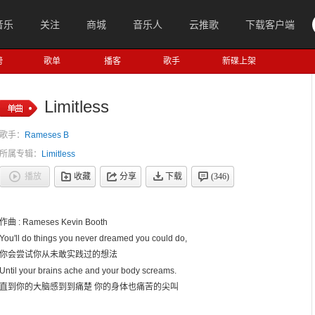
音乐
关注
商城
音乐人
云推歌
下载客户端
榜
歌单
播客
歌手
新碟上架