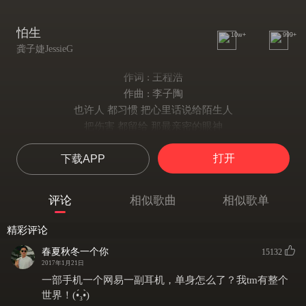
怕生
10w+
999+
龚子婕JessieG
作词 : 王程浩
作曲 : 李子陶
也许人 都习惯 把心里话说给陌生人
把伤害 都留给 那最亲密的眼神
如果 某天 我开始试着怕生
打开
下载APP
请不要 拒绝我 想要 谈笑的风声
镜子里 的黄昏 总是美的动人又残忍
回过神 听见灰尘落在脚跟
评论
相似歌曲
相似歌单
我们 成为 最无话不说的人
该庆幸 或悔恨 感情 愈合了伤痕
精彩评论
当我终于习惯怕生 终于习惯疏离的吻
春夏秋冬一个你
15132
感情没有伤痕 算不算一种完整
2017年1月21日
少了最不安的争论 照例关心彼此人生
一部手机一个网易一副耳机，单身怎么了？我tm有整个
为什么反而我 会去想念 疼
世界！(•́₃•̀)