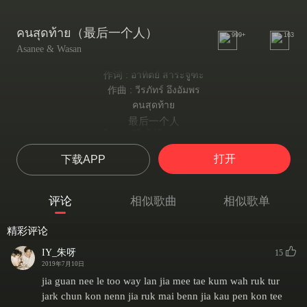
คนสุดท้าย（最后一个人）
999+
163
Asanee & Wasan
作词 : อาทิตย์ สาระจูฑะ
作曲 : วีรภัทร์ อึ้งอัมพร
คนสุดท้าย
最后一个人
ไม่เคยมีใจให้ใครมาก่อน
从来没有把我的心完全交给一个人
打开
下载APP
ไม่เคยอ่อนให้ความรักเลย
不顾一切地去爱
จะมีใครใครมากมายคุ้นเคย
评论
相似歌曲
相似歌单
我的周围有很多熟悉的人
แต่ไม่เคยมีใครอย่างเธอ
精彩评论
但从来没有像你这样的
ฉันเคยบอกกับเธอหรือยัง
IY_朱呀
15
我告诉过你吗
2019年7月10日
ว่าเธอมีความหมายเพียงใด
jia guan nee le too way lan jia mee tae kum wah ruk tur
你意味着什么
jark chun kon nenn jia ruk mai benn jia kau pen kon tee
กับคนที่ใจมันด้านชา