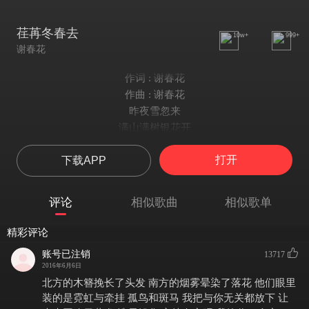
荏苒冬春去
10w+
999+
谢春花
作词 : 谢春花
作曲 : 谢春花
昨夜雪忽来
满山满树银花开
像是你踏雪而来
打开
下载APP
眼神温热却满身斑白
犹记你钟爱
吟山咏水欢颜开
评论
相似歌曲
相似歌单
今宵却写尽无奈
书信纸笺已满是尘埃
精彩评论
花开人见欢
账号已注销
13717
花落人无奈
2016年6月6日
今夕何夕故人不来迟暮连山黛
北方的木簪挽长了头发 南方的烟雾晕染了落花 他们眼里
人老相会难
装的是霓虹与牵挂 孤鸟和斑马 我把与你无关都放下 让