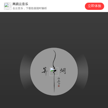
网易云音乐
立即体验
去云音乐，下载歌曲随时畅听