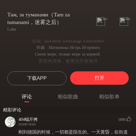
Там, за туманами（Tam za
1w+
941
tumanami，迷雾之后）
Lube
作词 : Шаганов Александр Алексеевич
作曲 : Матвиенко Игорь Игоревич
Синее море, только море за кормой.
蔚蓝色深海，船尾后只有海洋
Синее море, и далёк он, путь домой.
蔚蓝色深海，故园路漫漫
打开
下载APP
Там за туманами, вечными, пьяными,
永恒的令人沉醉的迷雾之后
Там за туманами берег наш родной.
评论
相似歌曲
相似歌单
迷雾之后是祖国的海岸
Там за туманами, вечными, пьяными,
精彩评论
永恒的令人沉醉的迷雾之后
Там за туманами берег наш родной.
404锟斤拷
1694
迷雾之后是祖国的海岸
2016年7月9日
Шепчутся волны, и вздыхают, и зовут.
刚到德国的时候，一切都是陌生的。一天黄昏，在街道