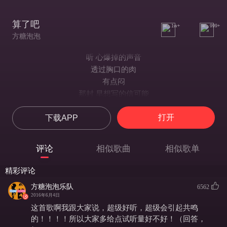
算了吧
1w+
999+
方糖泡泡
听 心爆掉的声音
透过胸口的肉
有点闷
那封 早想写的信可能
是因为懒
打开
下载APP
现在写也会化 灰烬
听 心愈合的声音
沿着血管的缝
评论
相似歌曲
相似歌单
有点痒
还想知道 你最近的点滴
精彩评论
却怕看到 是和另一个她的合影
方糖泡泡乐队
6562
唉 算了吗 算了吧 算了吧
2016年6月4日
总有天想你时
这首歌啊我跟大家说，超级好听，超级会引起共鸣
身侧是另一个 肩膀
的！！！！所以大家多给点试听量好不好！（回答，