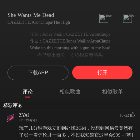
She Wants Me Dead
10w+
999+
CAZZETTE/AronChupa/The High
作词 : Jonas Wallin/CAZZETTE/AronChupa
作曲 : CAZZETTE/Jonas Wallin/AronChupa
Woke up this morning with a gun to my head
今早醒来看见一支枪指着我的头
Somebody help me, she wants me dead
谁来救救我..她想我死...
打开
下载APP
Woke up this morning with the devil in my bed
今早醒来看见一只魔鬼在我床上
In the air, everywhere, in my maze and in my head
评论
相似歌曲
相似歌单
在空气里，在迷宫里，在我的脑海里，无处不在
She wants me dead, dead dead, dead, dead, dead
精彩评论
她想我死
Dead, dead, dead, d-dead
ZYAI__
16722
她还是想弄死我....
2016年6月5日
She wants me dead, dead, dead, dead, dead, dead
玩了几分钟游戏立刻到处找BGM，没想到网易云竟然有
她想我死
了😏一看评论才一百多，不过我知道它迟早会999＋[狗]
Dead, dead, dead, dead