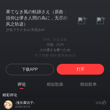
果てなき風の軌跡さえ（原曲：
信仰は儚き人間の為に，无尽的
1w+
912
风之轨迹）
少女フラクタル/天宮みや
作词 : かませ虎
作曲 : ZUN
人の儚さを断つため
为了斩断 朝生暮死的命运
私は奇跡をこの手で掴もう
就由我的双手 来握紧奇迹吧
打开
下载APP
『温もり』 に別れを告げて
与过往的『温暖』告别
私という存在をかき消した
评论
相似歌曲
相似歌单
以我为名的存在 就此抹消
成すべきことだけを見つめて
精彩评论
注视着属于我 独一无二的命运
風と共に結界を破つた
-洩矢诹访子-
1152
席卷劲风 摧破结界
2016年7月27日