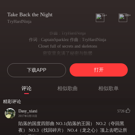
Take Back the Night
1w+
999+
TryHardNinja
作曲 : TryHardNinja
作词 : CaptainSparklez 作曲 : TryHardNinja
Closet full of secrets and skeletons
密室里充满了秘密与骷髅
Awakes but nothing's true
但醒来后似乎未曾发生过
打开
下载APP
I used to own a castle
我曾经拥有一座城堡
now it's boxes,That I have to move
评论
相似歌曲
相似歌单
现在却满是方块废墟，我不得不离去
Right here in the darkness
精彩评论
在这漆黑的暗影中
there's nothing left,For me to do
Dasy_xiaxi
5726
我的努力，却无法改变什么
2017年3月11日
It's easier to run away
陷落的国度四部曲 NO.1(陷落的王国） NO.2（夺回黑
逃避现实非常容易
夜） NO.3（找回碎片） NO.4（龙之心）顶上去吧让所
But today