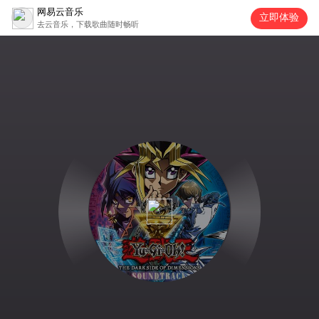
网易云音乐
立即体验
去云音乐，下载歌曲随时畅听