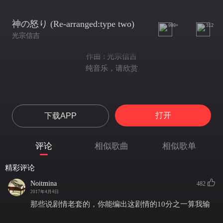
神の怒り (Re-arranged:type two)
999+
312
光宗信吉
作曲 : 光宗信吉
纯音乐，请欣赏
打开
下载APP
评论
相似歌曲
相似歌单
精彩评论
Noitmina
482
2017年4月4日
那些说剧情老套的，你能编出这剧情的10分之一算我输