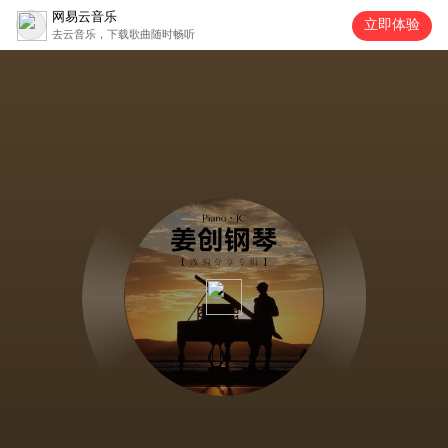
网易云音乐
立即体验
去云音乐，下载歌曲随时畅听