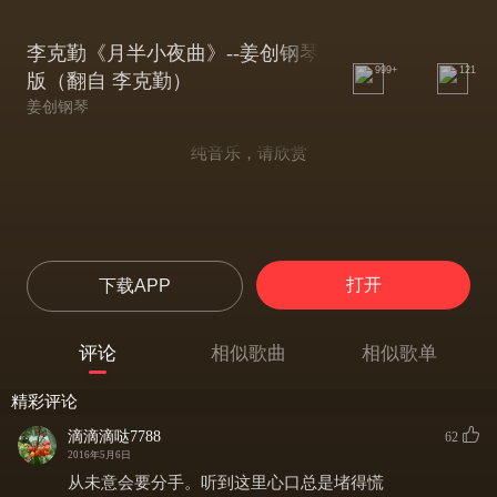
李克勤《月半小夜曲》--姜创钢琴
999+
121
版（翻自 李克勤）
姜创钢琴
纯音乐，请欣赏
打开
下载APP
评论
相似歌曲
相似歌单
精彩评论
滴滴滴哒7788
62
2016年5月6日
从未意会要分手。听到这里心口总是堵得慌