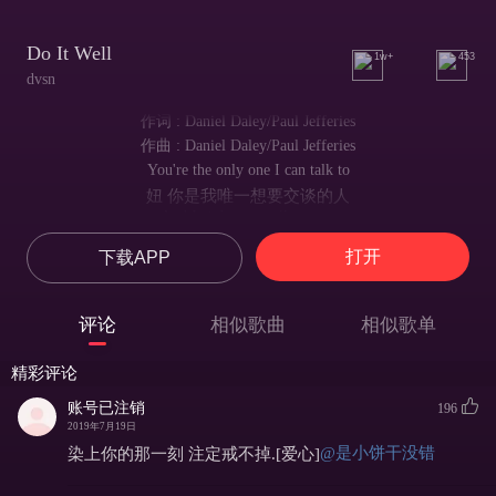
Do It Well
1w+
453
dvsn
作词 : Daniel Daley/Paul Jefferies
作曲 : Daniel Daley/Paul Jefferies
You're the only one I can talk to
妞 你是我唯一想要交谈的人
And I ain't gotta talk to you
我不会用那些搭讪的旧套路
打开
下载APP
I'll even shut up if you want to, want to, yeah
若你想让我闭嘴 我会缄默不语
I spend my time watching you
评论
相似歌曲
相似歌单
我用了大把时间才得以望向你的媚眼
And you tell me just lay back
精彩评论
而你告诉我只是往后靠了靠
While you go to work
账号已注销
196
当你赶去上班时
2019年7月19日
And you're working
@是小饼干没错
染上你的那一刻 注定戒不掉.[爱心]
你工作时
Yeah, you're working