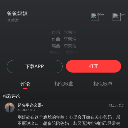
爸爸妈妈
100w+
10w+
李荣浩
作词 : 李荣浩
作曲 : 李荣浩
编曲 : 李荣浩
制作人 : 李荣浩
我曾经很想知道
打开
下载APP
同样的话要说多少次才好
那些再三强调的老套
长大了才知道是不是需要
评论
相似歌曲
相似歌单
很少主动拥抱
就算为了自豪
精彩评论
腼腆的笑
起名字这么累-
43.2万
要强而又低调
2016年4月20日
穿的布料
刚好处在这个尴尬的年龄：心里会开始在关心爸妈，却
我赠送的外套
不愿说出口；想多陪陪爸妈，却又无法控制自己经常去