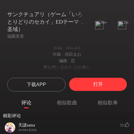
サンクチュアリ（ゲーム「いろ
とりどりのセカイ」EDテーマ，
999+
126
圣域）
福圓美里
作词 : WACHA
作曲 : 澄田まお
编曲 : 忍
夢を閉じ込めた 心の奥に
【封闭着梦想的内心深处】
浮かぶキミの顔
打开
下载APP
【你的脸庞逐渐浮现】
想い ひらり
【轻轻地 我开始了回忆】
评论
相似歌曲
相似歌单
二人過ごす時
【两人共度过的】
精彩评论
ノートに綴（つづ）る
【那些 在日记上记着】
天譴sama
53
些細なことも宝物
2019年2月20日