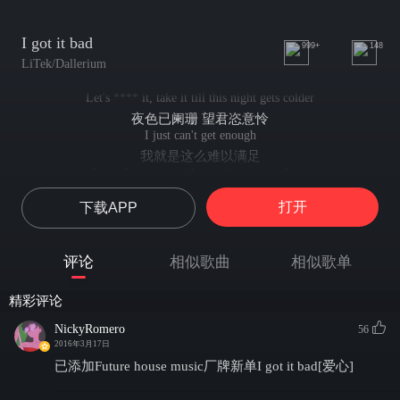
I got it bad
999+
148
LiTek/Dallerium
Let's **** it, take it till this night gets colder
夜色已阑珊 望君恣意怜
I just can't get enough
我就是这么难以满足
Intact I came in with your lips come closer
吻痕斑斑 四目迷离
打开
下载APP
I'm captive to your touch
我就是你的俘虏
You know the way I want it
评论
相似歌曲
相似歌单
我想要的你都懂
And dance me taste me love rock and rough
精彩评论
轻抚 尝 狠狠爱我
You know the way I want it
NickyRomero
56
我想要的你都懂
2016年3月17日
I just can't get enough
已添加Future house music厂牌新单I got it bad[爱心]
我就是这么难以满足
I got it bad, bad bad