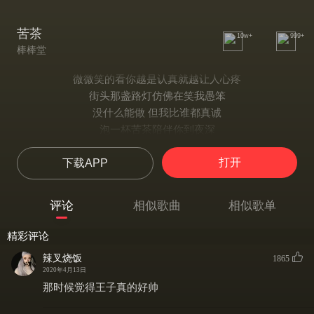
苦茶
10w+
999+
棒棒堂
微微笑的看你越是认真就越让人心疼
街头那盏路灯仿佛在笑我愚笨
没什么能做 但我比谁都真诚
泡一杯苦茶陪伴你到夜深
你知不知道你总有一种很可爱的独特
打开
下载APP
让我充满勇气抵抗冬天的寒冷
怎样做才会完美 像个男人
喝一杯苦茶温暖 你的体温
评论
相似歌曲
相似歌单
不用等你开口先说我爱你（我爱你）
在那之前想对你说我愿意（我愿意）
精彩评论
你不必问 你也不必等
辣叉烧饭
1865
这一刻 就值得爱到永恒
2020年4月13日
我该如何让你明白我爱你（我爱你）
那时候觉得王子真的好帅
在那之后 你点头说我愿意（我愿意）