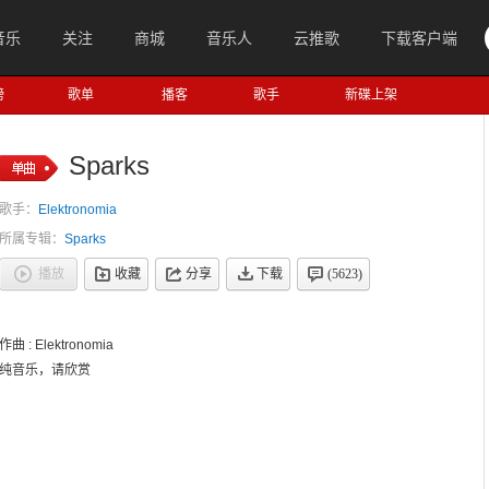
音乐
关注
商城
音乐人
云推歌
下载客户端
榜
歌单
播客
歌手
新碟上架