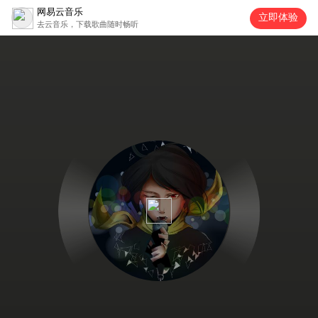
网易云音乐
立即体验
去云音乐，下载歌曲随时畅听