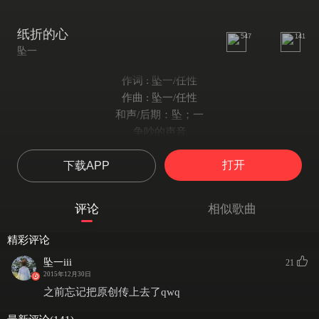
纸折的心
547
141
坠一
作词 : 坠一/任性
作曲 : 坠一/任性
和声/后期：坠；一
争吵的声音
带着莫名的血腥
打开
下载APP
爱情 爱情
说得真好听
用纸折的心
评论
相似歌曲
纯白得让人窒息
爱你 我爱你
精彩评论
爱到开始不讲道理
坠一iii
21
笑着挥挥手
2015年12月30日
转身跟这世界道别
之前忘记把原创传上去了qwq
谁会懂懦弱的我多想变成雪