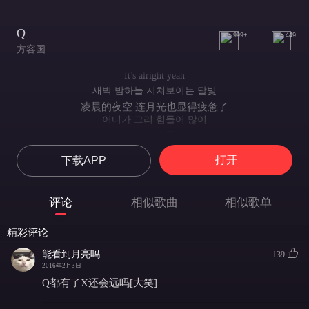
Q
999+
449
方容国
It's alright yeah
새벽 밤하늘 지쳐보이는 달빛
凌晨的夜空 连月光也显得疲惫了
어디가 그리 힘들어 많이
怎么那么累了
피하지마 그저 널보는 내마음이 아프고
打开
下载APP
不要逃避 我只是看着这样的你很心痛
답답해서 그래 말좀해봐 간단해 baby
有些烦闷 所以请你简单说点什么吧 baby
评论
相似歌曲
相似歌单
모두가 잠든 이시간만이
只有在所有人都熟睡时
精彩评论
널 볼수 있는 시간이 애써 맘이
我才能将视线集中于你
能看到月亮吗
139
안내키면 말 안해도 돼
2016年2月3日
但若要隐藏不愿说也可以
Q都有了X还会远吗[大笑]
울지마 지금 내노래 늦은 새벽밤 radio 소리야