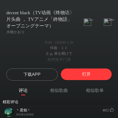
decent black（TV动画《终物语》
片头曲 ， TVアニメ「終物語」
1w+
999+
オープニングテーマ）
水橋かおり
作词 : 日向めぐみ
作曲 : ミト
さぁ 扉を開けて
来吧推开门扉
冒険を 今 はじめよう
现在开始我们的冒险
打开
下载APP
ねぇ 正しい未来へ
呐引导正确未来的答案
続く 解 みつけよう
评论
相似歌曲
相似歌单
就和我一起前去寻找吧
あれもしたい これもしたいって
精彩评论
对任何事情都跃跃欲试
欲張りの法則
丶君焰丶
4852
那即是欲望的通用法则
2015年12月26日