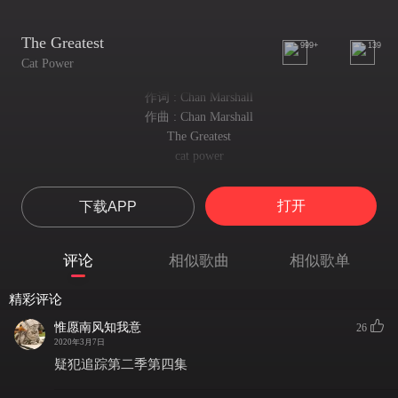
The Greatest
999+
139
Cat Power
作词 : Chan Marshall
作曲 : Chan Marshall
The Greatest
cat power
Once I wanted to be the greatest
曾经我想做到最好
打开
下载APP
No wind or waterfall could stop me
大风和瀑布都不能阻止我
And then came the rush of the flood
评论
相似歌曲
相似歌单
哪怕洪水来袭
The stars at night turned you to dust
精彩评论
就算夜空中的星星把你变成尘埃
Melt me down
惟愿南风知我意
26
2020年3月7日
使我融化吧
To big black armour
疑犯追踪第二季第四集
变成坚强的的黑色盔甲