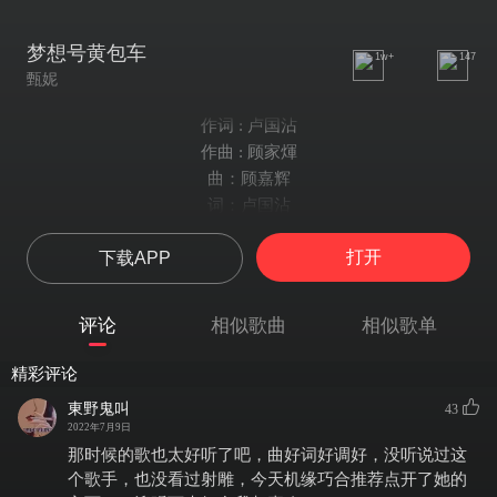
梦想号黄包车
1w+
147
甄妮
作词 : 卢国沾
作曲 : 顾家煇
曲：顾嘉辉
词：卢国沾
逢人问我怎可带他远去
打开
下载APP
自己增加了负累
问怎会忍受那些嘴脸
要他喝令前驱
评论
相似歌曲
相似歌单
沿途没有哼出怨声半句
自己不感到受罪
精彩评论
让他坐车上我拉他去
東野鬼叫
43
要他策苈扬鞭
2022年7月9日
我甘心做先驱
那时候的歌也太好听了吧，曲好词好调好，没听说过这
先驱绝不理过去
个歌手，也没看过射雕，今天机缘巧合推荐点开了她的