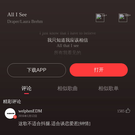
All I See
1w+
999+
Draper/Laura Brehm
I just know that I have to believe
我只知道我应该相信
All that I see
所有我看见的
All that I see
我看见的所有
打开
下载APP
I woke up in a different place
我在不同的地方苏醒
Then I left when I closed my eyes
评论
相似歌曲
相似歌单
然后我离开在我再次沉睡之前
And this feeling I can't explain
精彩评论
然而我不能解析这种感觉
That this day would make me alive
welphenEDM
1585
只是这样的日子使我活着
2016年1月12日
I just know
这歌不适合抖腿.适合谈恋爱惹[钟情]
我只知道
(I just know, I just know,