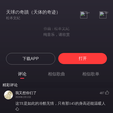
天球の奇蹟（天体的奇迹）
1w+
347
松本文紀
作曲 : 松本文紀
纯音乐，请欣赏
打开
下载APP
评论
相似歌曲
相似歌单
精彩评论
我又想你们了
487
2020年2月12日
这TE是如此的冷酷无情，只有那145的身高还能温暖人
心