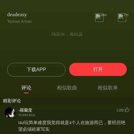
deadeasy
999+
775
Various Artists
纯音乐，请欣赏
打开
下载APP
评论
相似歌曲
相似歌单
精彩评论
-羅蘭度
1109
2016年6月8日
l4d玩简单难度我觉得就是4个人在旅游而已，要经历绝
望必须砖家写实