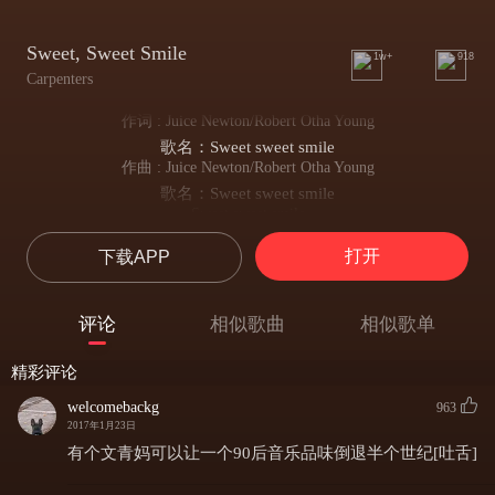
Sweet, Sweet Smile
1w+
918
Carpenters
作词 : Juice Newton/Robert Otha Young
歌名：Sweet sweet smile
作曲 : Juice Newton/Robert Otha Young
歌名：Sweet sweet smile
Sweet sweet smile
歌名：Sweet sweet smile
打开
下载APP
sang by carpenters
歌唱家：Carpenters
You're always in my heart
评论
相似歌曲
相似歌单
你一直都在我的心里
From early in the mornin' til it's dark
精彩评论
从清晨到黑夜
I gotta see your sweet, sweet smile every day
welcomebackg
963
我能天天看见你那甜甜的微笑
2017年1月23日
When I wake up in the mornin'
有个文青妈可以让一个90后音乐品味倒退半个世纪[吐舌]
每当我从清晨醒来
And I see you there