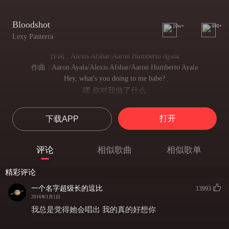
Bloodshot
10w+
999+
Lexy Panterra
作词 : Alexis Afshar/Aaron Humberto Ayala
作曲 : Aaron Ayala/Alexis Afshar/Aaron Humberto Ayala
Hey, what's you doing to me babe?
嘿 你对我做了什么
I'm really feeling your swag...
我被你迷得神魂颠倒
打开
下载APP
You got me twisted like that.
你让我不受控制
Now, I'm smoking on your vibes
评论
相似歌曲
相似歌单
居然开始和你一起吞云吐雾
Got me straight hitting the floor
精彩评论
让我跌落低谷
But got me flying so high.
一个名字超级长的逗比
13993
却让人如此沉沦
2016年1月1日
You're so sweet to me
我总是觉得她会唱出 我的真的好想你
你可真诱人啊
You're my sticky-icky-icky-icky-icky