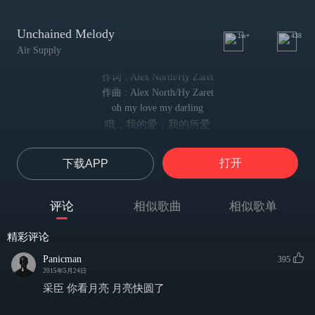
Unchained Melody
1w+
438
Air Supply
作词 : Alex North/Hy Zaret
作曲 : Alex North/Hy Zaret
oh my love my darling
哦，我的爱，我的所爱
i've hunger for your touch
我渴望你的接触
打开
下载APP
a long lonely time
太久而孤单
and time goes by so slowly
评论
相似歌曲
相似歌单
光阴荏苒
and time can do so much
精彩评论
时间改变事物万千
are you still mine i...i need your love
Panicman
395
你是否依然对我不变
2015年5月24日
i...i need your love
采臣 你看月亮 月亮快圆了
我需要你，爱人
god speed your love to me