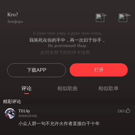
Кто?
1w+
999+
Земфира
В руки твои умру, в руки твои опять,
我将死在你的手中，再一次归于你手，
Не долетевший Икар.
如同未曾飞抵的伊卡洛斯。
Да, не хватило сил, да, не туда просила,
是啊，气力终有尽时，是啊，未曾如我所愿，
打开
下载APP
Что-нибудь, кроме гитар.
除了吉他，别无他物。
Кто показал тебе звезды утром?
评论
相似歌曲
相似歌单
是谁在清晨为你指出星辰？
Кто научил тебя видеть ночью?
精彩评论
是谁教会你在黑夜中看见光明？
Кто, если не я?
T01Ay
3363
若不是我，又能是谁？
2026年5月16日
Я, я всегда буду за тобой.
小众人群一句不允许火作者直接白干十年
我，我将永远追随你的身影。
Я, я всегда буду за тебя.