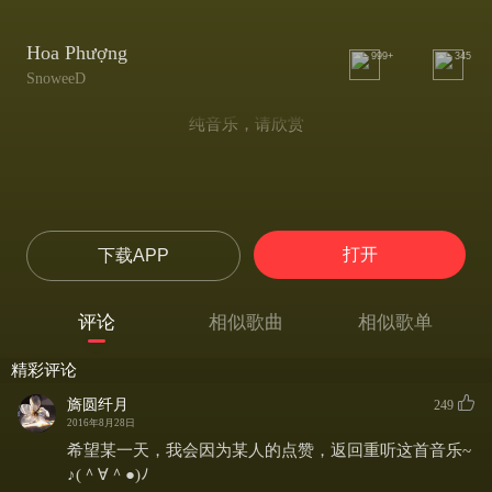
Hoa Phượng
999+
345
SnoweeD
纯音乐，请欣赏
打开
下载APP
评论
相似歌曲
相似歌单
精彩评论
旖圆纤月
249
2016年8月28日
希望某一天，我会因为某人的点赞，返回重听这首音乐~
♪(＾∀＾●)ﾉ