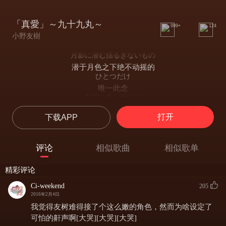
「真愛」～九十九丸～
999+
124
小野友樹
月影に潜む揺るぎないもの
潜于月色之下绝不动摇的
ひとつだけ
唯一此念
刹那を交わすたび
现实交错的刹那
打开
下载APP
銀竹の様に
宛若银竹一般
心尖がり突き刺さる
评论
相似歌曲
相似歌单
突然刺痛心头
哀しみよ
精彩评论
深感忧伤
この手には
Ci-weekend
205
捧在双手中的
2016年2月4日
あの時の一朶があれども
我觉得友树难得接了个这么嫩的角色，然而为啥设定了
是那时的花朵（如今花虽在）
可怕的鼾声啊[大哭][大哭][大哭]
重ならぬ路とて望んだよ