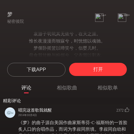
梦
1w+
999+
秘密後院
哀游子茕茕其无依兮，在天之涯。
惟长夜漫漫而独寐兮，时恍惚以魂驰。
梦偃卧摇篮以啼笑兮，似婴儿时。
母食我甘酪与粉饵兮，父衣我以彩衣。
月落乌啼，梦影依稀，往事知不知？
打开
下载APP
汩半生哀乐之长逝兮，感亲之恩其永垂。
哀游子怆怆而自怜兮， 吊形影悲。
惟长夜漫漫而独寐兮， 时恍惚以魂驰。
评论
相似歌曲
相似歌单
梦挥泪出门辞父母兮， 叹生别离。
父语我眠食宜珍重兮， 母语我以早归。
精彩评论
月落乌啼，梦影依稀， 往事知不知？
唱完这首歌我就醒
2372
汩半生哀乐之长逝兮， 感亲之恩其永垂。
2014年10月4日
月落乌啼，梦影依稀， 往事知不知？
《梦》的曲子源自美国作曲家斯蒂芬·C·福斯特的一首脍
汩半生哀乐之长逝兮， 感亲之恩其永垂。
炙人口的合唱作品，而词为李叔同所填。李叔同自幼和