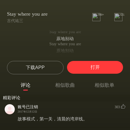
Stay where you are
999+
421
古代祐三
Stay where you are
原地别动
Stay where you are
原地别动
Stay where you are
原地别动
打开
下载APP
In tonight, continue and that you weren't there
今夜漫长 而你早已离去
-
评论
相似歌曲
相似歌单
-
湾岸ミッドナイト MAXIMUM TUNE3DX+ オリジナル.サウンドトラック
精彩评论
古代祐三
-
账号已注销
303
-
2017年12月12日
Stay where you are
故事模式，第一关，清晨的湾岸线。
原地别动
Stay where you are