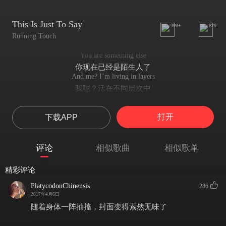
This Is Just To Say
999+
829
Running Touch
You are something else
你现在已经是陌生人了
And me? I’m living in layers
我呢？活在不同层次中
Ahh-da-da-da-en
啊~
打开
下载APP
Open-mouthed, siphoning peace, unlocking cages
惊奇，吸取和平和未上锁的牢笼
Ahh-da-da-da-en
评论
相似歌曲
相似歌单
啊~
I streak and slam like a sun sprayed morning
精彩评论
就像每日升起的太阳那样，我必定取得胜利
To the ends of each arm
PlatycodonChinensis
286
为了结束每一个拥抱
2017年4月6日
I’m running I'm running
随着身体一阵抽搐，封面变得索然无味了
我正在奔跑着
I streak and slam like a sun sprayed morning