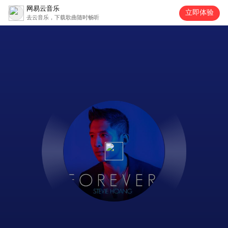
网易云音乐
立即体验
去云音乐，下载歌曲随时畅听