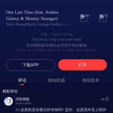
One Last Time (feat. Andrea
999+
110
Galaxy & Mumzy Stranger)
Stevie Hoang/Mumzy Stranger/Andrea Galaxy
作曲 : Stephen Hoang
Tell me do I ever cross your mind
告诉我我是否偶尔会浮现于你的脑海
When you're feeling lonely do you think about the time
每当你感到寂寞你是否会回忆起
When I'm deep in your na na na
打开
下载APP
我们共度春宵的那晚
Touching your na na na
我们爱抚对方的那晚
评论
相似歌曲
相似歌单
I'll be what you need tonight
今夜我会再次满足你
精彩评论
oh yeaaa oohh
.
浮世商歌
46
Shawty got a man but you know that it's turning me on
2015年12月8日
宝贝你的确已经有了伴侣，但现在你却让我蠢蠢欲动
11.这真的是你最后的专辑吗? 是的，这是我本意上制作