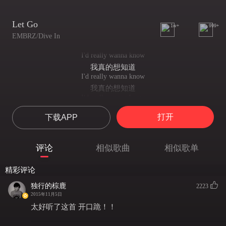
Let Go
1w+
999+
EMBRZ/Dive In
I'd really wanna know
我真的想知道
I'd really wanna know
我真的想知道
I'd really wanna know
我真的想知道
打开
下载APP
(yeha) we are the way we feelin'.
（耶）我们就是我们感觉的那样
and I really wanna know, know
评论
相似歌曲
相似歌单
我真得想知道，知道
(yeha) we are the way we feelin'
精彩评论
（耶）我们就是我们感觉的那样
so take my hand and just let go
独行的棕鹿
2223
所以牵着我的手跟我走吧
2015年11月5日
and Feel the warmth beneath it starts to slow,
太好听了这首 开口跪！！
去感受温暖当我们慢下来
Yeah, I believe for us is something real,