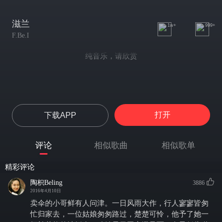
滋兰
1w+
999+
F.Be.I
纯音乐，请欣赏
打开
下载APP
评论
相似歌曲
相似歌单
精彩评论
陶枳Beling
3886
2016年4月10日
卖伞的小哥鲜有人问津。一日风雨大作，行人寥寥皆匆
忙归家去，一位姑娘匆匆路过，楚楚可怜，他予了她一