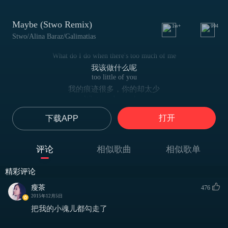
Maybe (Stwo Remix)
1w+
994
Stwo/Alina Baraz/Galimatias
What do I do when there's too much of me
我该做什么呢
too little of you
我的痕迹很多，你的却太少
What can I say when
我该说什么呢
打开
下载APP
I know you're not here to stay
知道你不会留下来
I can't explain something
评论
相似歌曲
相似歌单
理解不了的事情
I don't understand
精彩评论
我解释不出来
Why did I let this get out of hand
瘦茶
476
为什么我让一切从手边溜走
2015年12月5日
Maybe I'll get you out of my head
把我的小魂儿都勾走了
我要把你清出脑海
Maybe I'll forget all the things