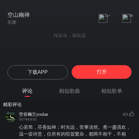
空山幽禅
1w+
766
巫娜
纯音乐，请欣赏
打开
下载APP
评论
相似歌曲
相似歌单
精彩评论
空谷幽兰youlan
453
2017年8月3日
心若简，芬香如禅；时光远，世事淡然。煮一盏清欢，
温一壶诗意，任所有的喧嚣繁杂，都两不相干，不相