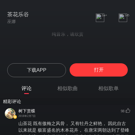
茶花乐谷
1w+
145
巫娜
纯音乐，请欣赏
打开
下载APP
评论
相似歌曲
相似歌单
精彩评论
树下赏蝶
98
2018年2月7日
山茶花 既有傲梅之风骨， 又有牡丹之鲜艳， 因此自古
以来就是 极富盛名的木本花卉， 在唐宋两朝达到了登峰