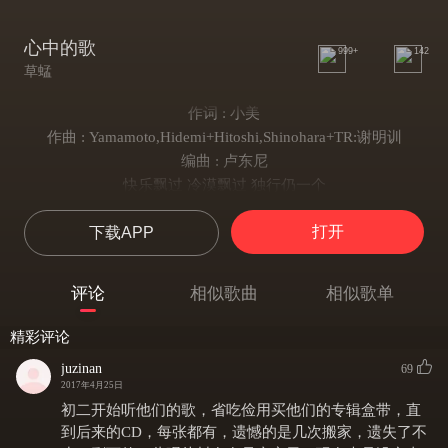
心中的歌
999+
142
草蜢
作词 : 小美
作曲 : Yamamoto,Hidemi+Hitoshi,Shinohara+TR:谢明训
编曲 : 卢东尼
快乐飘过 冷漠飘过 独行仍一个
怀念昨日昨日一起哼过的歌
打开
下载APP
昨日的你 昨日的我 未忘纯纯的真我
流泪亦是开心不放下自我
岁月跨过 昨日跨过 自然成长里
评论
相似歌曲
相似歌单
仍未幻灭幻灭当天写过的诗
记下的你 记下的我 自由情怀争取过
精彩评论
回望昨日的诗真挚活现过
juzinan
69
每当孤单之中漆黑一角唱着这首歌
2017年4月25日
我必依稀感应到 自会低调地弹和
初二开始听他们的歌，省吃俭用买他们的专辑盒带，直
借首诗歌祝福快乐 跨过未来
到后来的CD，每张都有，遗憾的是几次搬家，遗失了不