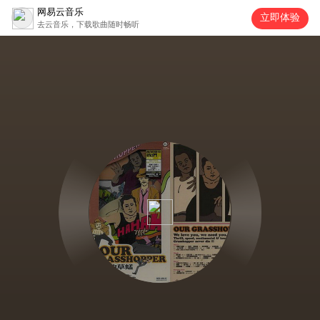
网易云音乐
立即体验
去云音乐，下载歌曲随时畅听