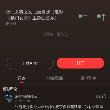
杨门女将之女儿当自强（电影
1w+
999+
《杨门女将》主题曲音乐）
麦振鸿
纯音乐，请欣赏
打开
下载APP
评论
相似歌曲
相似歌单
精彩评论
反方向的钟Lee
5032
2015年12月9日
张智尧是迄今为止最帅的杨宗保和花满楼。我估计应该