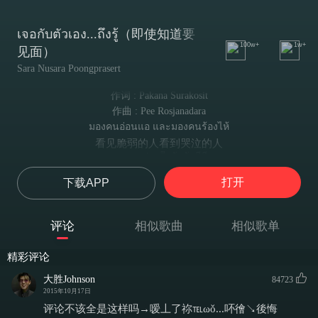
เจอกับตัวเอง...ถึงรู้（即使知道要
100w+
1w+
见面）
Sara Nusara Poongprasert
作词 : Pakana Surakosit
作曲 : Pee Rosjanadara
มองคนอ่อนแอ และมองคนร้องไห้
看见脆弱的人看到哭泣的人
บางคนปวดใจกับรักที่มี
某人为爱而心伤痛
打开
下载APP
บางคนทุ่มเท ทุ่มใจให้เต็มที่
某人奉献付出全部的心
ไม่เห็นว่ามีอะไรคืนมา
评论
相似歌曲
相似歌单
没看到有任何回报
ฉันแค่อยากถาม สิ่งที่ทำนั้นเพื่อใคร
精彩评论
我只是想要问 那样做是为了谁
ที่ทำลงไปเหน็ดเหนื่อยบ้างไหม
大胜Johnson
84723
一直做下去 疲惫吗
2015年10月17日
เพื่อคำว่ารักแล้ว อะไรก็ยอมทน
评论不该全是这样吗→嗳丄了祢℡ωǒ...吥徻↘後悔